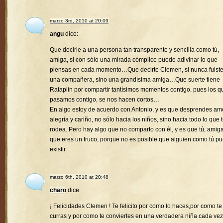
marzo 3rd, 2010 at 20:09
angu
dice:
Que decirle a una persona tan transparente y sencilla como tú,
amiga, si con sólo una mirada cómplice puedo adivinar lo que
piensas en cada momento…Que decirte Clemen, si nunca fuist
una compañera, sino una grandísima amiga…Que suerte tiene
Rataplin por compartir tantísimos momentos contigo, pues los q
pasamos contigo, se nos hacen cortos…
En algo estoy de acuerdo con Antonio, y es que desprendes amo
alegría y cariño, no sólo hacia los niños, sino hacia todo lo que 
rodea. Pero hay algo que no comparto con él, y es que tú, amiga
que eres un truco, porque no es posible que alguien como tú p
existir.
marzo 6th, 2010 at 20:48
charo
dice:
¡ Felicidades Clemen ! Te felicito por como lo haces,por como te
curras y por como te conviertes en una verdadera niña cada vez