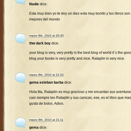
Nadie
dice:
Esta muy bien yo te doy un diez esta muy bonito y tus libros son 
mejores del mundo
marzo 8th, 2010 at 20:45
thw dark boy
dice:
your blog is very, very pretty is the best blog of world it`s the goo
blog your books is very pretty and nice, Rataplin is very nice.
marzo 8th, 2010 at 21:02
gema esteban barba
dice:
Hola tita, Rataplin es muy gracioso y me encantan sus aventura
casi siempre leo Rataplin y sus canicas, ese, es el libro que ma
gusta de todos. Adios.
marzo 8th, 2010 at 21:11
gema
dice: