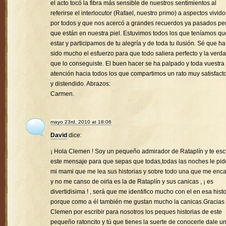
el acto tocó la fibra más sensible de nuestros sentimientos al
referirse el interlocutor (Rafael, nuestro primo) a aspectos vivido
por todos y que nos acercó a grandes recuerdos ya pasados pe
que están en nuestra piel. Estuvimos todos los que teníamos qu
estar y participamos de tu alegría y de toda tu ilusión. Sé que ha
sido mucho el esfuerzo para que todo saliera perfecto y la verd
que lo conseguiste. El buen hacer se ha palpado y toda vuestra
atención hacia todos los que compartimos un rato muy satisfacto
y distendido. Abrazos:
Carmen.
mayo 23rd, 2010 at 18:06
David
dice:
¡ Hola Clemen ! Soy un pequeño admirador de Rataplín y te esc
este mensaje para que sepas que todas,todas las noches le pid
mi mami que me lea sus historias y sobre todo una que me enc
y no me canso de oirla es la de Rataplín y sus canicas , ¡ es
divertidisima ! , será que me identifico mucho con el en esa histo
porque como a él también me gustan mucho la canicas.Gracias
Clemen por escribir para nosotros los peques historias de este
pequeño ratoncito y tú que tienes la suerte de conocerle dale u