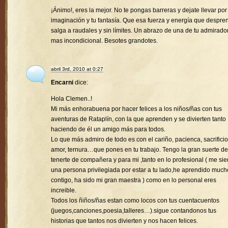
¡Ánimo!, eres la mejor. No te pongas barreras y dejate llevar por
imaginación y tu fantasía. Que esa fuerza y energía que despre
salga a raudales y sin límites. Un abrazo de una de tu admirado
mas incondicional. Besotes grandotes.
abril 3rd, 2010 at 0:27
Encarni
dice:
Hola Clemen..!
Mi más enhorabuena por hacer felices a los niños/ñas con tus
aventuras de Rataplín, con la que aprenden y se divierten tanto
haciendo de él un amigo más para todos.
Lo que más admiro de todo es con el cariño, pacienca, sacrificio
amor, ternura…que pones en tu trabajo. Tengo la gran suerte de
tenerte de compañera y para mi ,tanto en lo profesional ( me sie
una persona privilegiada por estar a tu lado,he aprendido much
contigo, ha sido mi gran maestra ) como en lo personal eres
increible.
Todos los ñiños/ñas estan como locos con tus cuentacuentos
(juegos,canciones,poesia,talleres…).sigue contandonos tus
historias que tantos nos divierten y nos hacen felices.