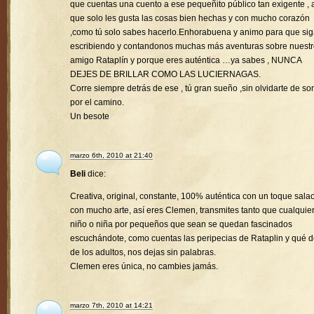
que cuentas una cuento a ese pequeñito público tan exigente , a
que solo les gusta las cosas bien hechas y con mucho corazón
,como tú solo sabes hacerlo.Enhorabuena y animo para que si
escribiendo y contandonos muchas más aventuras sobre nuest
amigo Rataplín y porque eres auténtica …ya sabes , NUNCA
DEJES DE BRILLAR COMO LAS LUCIERNAGAS.
Corre siempre detrás de ese , tú gran sueño ,sin olvidarte de son
por el camino.
Un besote
marzo 6th, 2010 at 21:40
Beli
dice:
Creativa, original, constante, 100% auténtica con un toque sala
con mucho arte, así eres Clemen, transmites tanto que cualquie
niño o niña por pequeños que sean se quedan fascinados
escuchándote, como cuentas las peripecias de Rataplin y qué d
de los adultos, nos dejas sin palabras.
Clemen eres única, no cambies jamás.
marzo 7th, 2010 at 14:21