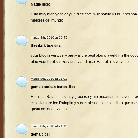
Nadie
dice:
Esta muy bien yo te doy un diez esta muy bonito y tus libros son 
mejores del mundo
marzo 8th, 2010 at 20:45
thw dark boy
dice:
your blog is very, very pretty is the best blog of world it`s the goo
blog your books is very pretty and nice, Rataplin is very nice.
marzo 8th, 2010 at 21:02
gema esteban barba
dice:
Hola tita, Rataplin es muy gracioso y me encantan sus aventura
casi siempre leo Rataplin y sus canicas, ese, es el libro que ma
gusta de todos. Adios.
marzo 8th, 2010 at 21:11
gema
dice: