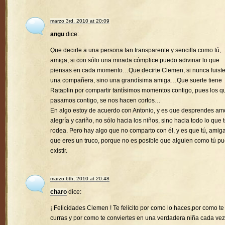
marzo 3rd, 2010 at 20:09
angu
dice:
Que decirle a una persona tan transparente y sencilla como tú,
amiga, si con sólo una mirada cómplice puedo adivinar lo que
piensas en cada momento…Que decirte Clemen, si nunca fuist
una compañera, sino una grandísima amiga…Que suerte tiene
Rataplin por compartir tantísimos momentos contigo, pues los q
pasamos contigo, se nos hacen cortos…
En algo estoy de acuerdo con Antonio, y es que desprendes amo
alegría y cariño, no sólo hacia los niños, sino hacia todo lo que 
rodea. Pero hay algo que no comparto con él, y es que tú, amiga
que eres un truco, porque no es posible que alguien como tú p
existir.
marzo 6th, 2010 at 20:48
charo
dice:
¡ Felicidades Clemen ! Te felicito por como lo haces,por como te
curras y por como te conviertes en una verdadera niña cada vez