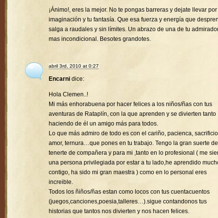
¡Ánimo!, eres la mejor. No te pongas barreras y dejate llevar por
imaginación y tu fantasía. Que esa fuerza y energía que despre
salga a raudales y sin límites. Un abrazo de una de tu admirado
mas incondicional. Besotes grandotes.
abril 3rd, 2010 at 0:27
Encarni
dice:
Hola Clemen..!
Mi más enhorabuena por hacer felices a los niños/ñas con tus
aventuras de Rataplín, con la que aprenden y se divierten tanto
haciendo de él un amigo más para todos.
Lo que más admiro de todo es con el cariño, pacienca, sacrificio
amor, ternura…que pones en tu trabajo. Tengo la gran suerte de
tenerte de compañera y para mi ,tanto en lo profesional ( me sie
una persona privilegiada por estar a tu lado,he aprendido much
contigo, ha sido mi gran maestra ) como en lo personal eres
increible.
Todos los ñiños/ñas estan como locos con tus cuentacuentos
(juegos,canciones,poesia,talleres…).sigue contandonos tus
historias que tantos nos divierten y nos hacen felices.