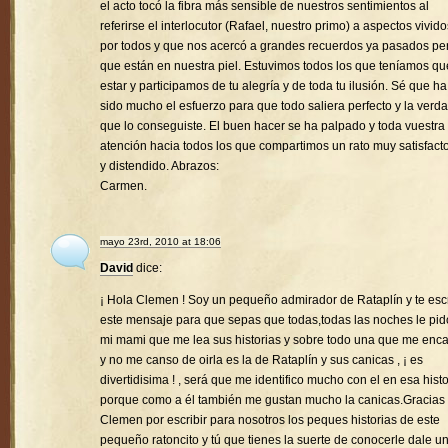
el acto tocó la fibra más sensible de nuestros sentimientos al
referirse el interlocutor (Rafael, nuestro primo) a aspectos vivido
por todos y que nos acercó a grandes recuerdos ya pasados pe
que están en nuestra piel. Estuvimos todos los que teníamos qu
estar y participamos de tu alegría y de toda tu ilusión. Sé que ha
sido mucho el esfuerzo para que todo saliera perfecto y la verd
que lo conseguiste. El buen hacer se ha palpado y toda vuestra
atención hacia todos los que compartimos un rato muy satisfacto
y distendido. Abrazos:
Carmen.
mayo 23rd, 2010 at 18:06
David
dice:
¡ Hola Clemen ! Soy un pequeño admirador de Rataplín y te esc
este mensaje para que sepas que todas,todas las noches le pid
mi mami que me lea sus historias y sobre todo una que me enc
y no me canso de oirla es la de Rataplín y sus canicas , ¡ es
divertidisima ! , será que me identifico mucho con el en esa histo
porque como a él también me gustan mucho la canicas.Gracias
Clemen por escribir para nosotros los peques historias de este
pequeño ratoncito y tú que tienes la suerte de conocerle dale u