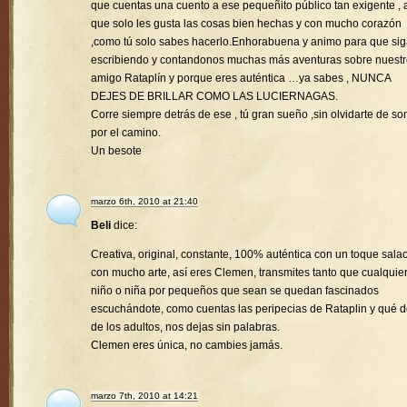
que cuentas una cuento a ese pequeñito público tan exigente , a
que solo les gusta las cosas bien hechas y con mucho corazón
,como tú solo sabes hacerlo.Enhorabuena y animo para que si
escribiendo y contandonos muchas más aventuras sobre nuest
amigo Rataplín y porque eres auténtica …ya sabes , NUNCA
DEJES DE BRILLAR COMO LAS LUCIERNAGAS.
Corre siempre detrás de ese , tú gran sueño ,sin olvidarte de son
por el camino.
Un besote
marzo 6th, 2010 at 21:40
Beli
dice:
Creativa, original, constante, 100% auténtica con un toque sala
con mucho arte, así eres Clemen, transmites tanto que cualquie
niño o niña por pequeños que sean se quedan fascinados
escuchándote, como cuentas las peripecias de Rataplin y qué d
de los adultos, nos dejas sin palabras.
Clemen eres única, no cambies jamás.
marzo 7th, 2010 at 14:21