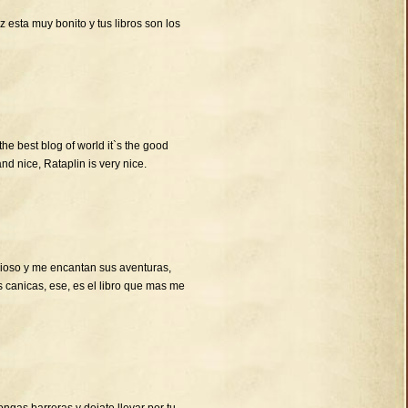
 esta muy bonito y tus libros son los
 the best blog of world it`s the good
and nice, Rataplin is very nice.
cioso y me encantan sus aventuras,
s canicas, ese, es el libro que mas me