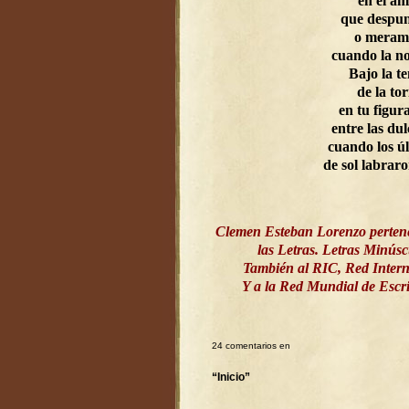
en el a
que despun
o meram
cuando la n
Bajo la t
de la to
en tu figur
entre las dul
cuando los ú
de sol labrar
Clemen Esteban Lorenzo perten
las Letras. Letras Minús
También al RIC, Red Intern
Y a la Red Mundial de Esc
24 comentarios en
“Inicio”