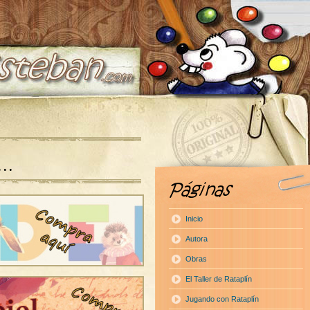
a…
Inicio
Autora
Obras
El Taller de Rataplín
Jugando con Rataplín