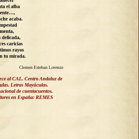
manecer
ta el alba
ente…,
oche acaba.
empestad
rmenta,
a delicada,
ces caricias
ltimos rayos
on tu mirada.
Clemen Esteban Lorenzo
ece al CAL. Centro Andaluz de
culas. Letras Mayúculas.
acional de cuentacuentos.
ritores en España: REMES