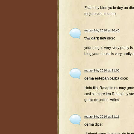
Esta muy bien yo te doy un diez
mejores del mundo
marzo 8th, 2010 at 20:45
thw dark boy
dice:
your blog is very, very pretty is
blog your books is very pretty 
marzo 8th, 2010 at 21:02
gema esteban barba
dice:
Hola tita, Rataplin es muy gra
casi siempre leo Rataplin y su
gusta de todos. Adios.
marzo 8th, 2010 at 21:11
gema
dice: