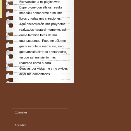
Bienvenidos a mi página web.
Espero que con ella os resulte
más fácil conocerme a mi, mis
libros y todas mis creaciones.
Aquí encontraréis mis proyectos
realizados hasta el momento, así
como también fotos de mis
cuentacuentos. Pues no sólo me
gusta escribir e ilustrarlos, sino
que también disfruto contándolos,
ya que así me siento más
realizada como autora.
Gracias por visitarme y no olvides
dejar tus comentarios.
Edimáter
Acceder