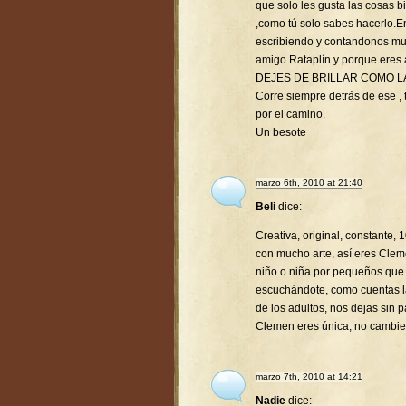
que solo les gusta las cosas 
,como tú solo sabes hacerlo.
escribiendo y contandonos mu
amigo Rataplín y porque eres
DEJES DE BRILLAR COMO L
Corre siempre detrás de ese , t
por el camino.
Un besote
marzo 6th, 2010 at 21:40
Beli
dice:
Creativa, original, constante,
con mucho arte, así eres Clem
niño o niña por pequeños que
escuchándote, como cuentas la
de los adultos, nos dejas sin p
Clemen eres única, no cambie
marzo 7th, 2010 at 14:21
Nadie
dice: