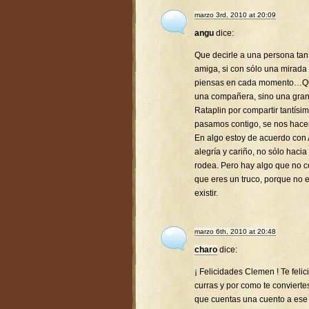
marzo 3rd, 2010 at 20:09
angu
dice:
Que decirle a una persona tan 
amiga, si con sólo una mirada
piensas en cada momento…Que 
una compañera, sino una gra
Rataplin por compartir tantís
pasamos contigo, se nos hac
En algo estoy de acuerdo con 
alegría y cariño, no sólo hacia
rodea. Pero hay algo que no co
que eres un truco, porque no 
existir.
marzo 6th, 2010 at 20:48
charo
dice:
¡ Felicidades Clemen ! Te feli
curras y por como te conviert
que cuentas una cuento a ese p