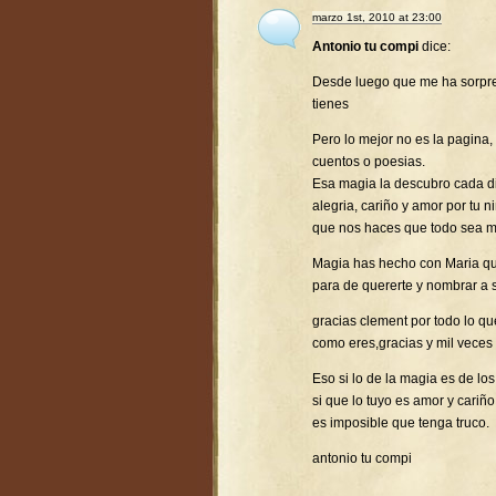
marzo 1st, 2010 at 23:00
Antonio tu compi
dice:
Desde luego que me ha sorpr
tienes
Pero lo mejor no es la pagina,
cuentos o poesias.
Esa magia la descubro cada d
alegria, cariño y amor por tu 
que nos haces que todo sea ma
Magia has hecho con Maria que
para de quererte y nombrar a 
gracias clement por todo lo q
como eres,gracias y mil veces 
Eso si lo de la magia es de l
si que lo tuyo es amor y cariño
es imposible que tenga truco.
antonio tu compi