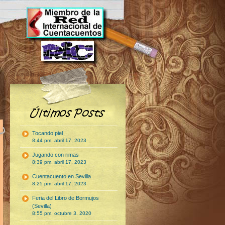
Tocando piel
8:44 pm, abril 17, 2023
Jugando con rimas
8:39 pm, abril 17, 2023
Cuentacuento en Sevilla
8:25 pm, abril 17, 2023
Feria del Libro de Bormujos
(Sevilla)
8:55 pm, octubre 3, 2020