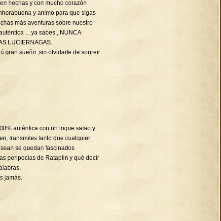
bien hechas y con mucho corazón
Enhorabuena y animo para que sigas
chas más aventuras sobre nuestro
 auténtica …ya sabes , NUNCA
AS LUCIERNAGAS.
ú gran sueño ,sin olvidarte de sonreir
 100% auténtica con un toque salao y
en, transmites tanto que cualquier
 sean se quedan fascinados
s peripecias de Rataplin y qué decir
alabras.
s jamás.