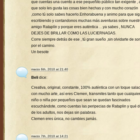
que cuentas una cuento a ese pequeñito público tan exigente , a
que solo les gusta las cosas bien hechas y con mucho corazón
,como tú solo sabes hacerlo.Enhorabuena y animo para que si
escribiendo y contandonos muchas más aventuras sobre nuest
amigo Rataplín y porque eres auténtica …ya sabes , NUNCA
DEJES DE BRILLAR COMO LAS LUCIERNAGAS.
Corre siempre detrás de ese , tú gran sueño ,sin olvidarte de son
por el camino.
Un besote
marzo 6th, 2010 at 21:40
Beli
dice:
Creativa, original, constante, 100% auténtica con un toque sala
con mucho arte, así eres Clemen, transmites tanto que cualquie
niño o niña por pequeños que sean se quedan fascinados
escuchándote, como cuentas las peripecias de Rataplin y qué d
de los adultos, nos dejas sin palabras.
Clemen eres única, no cambies jamás.
marzo 7th, 2010 at 14:21