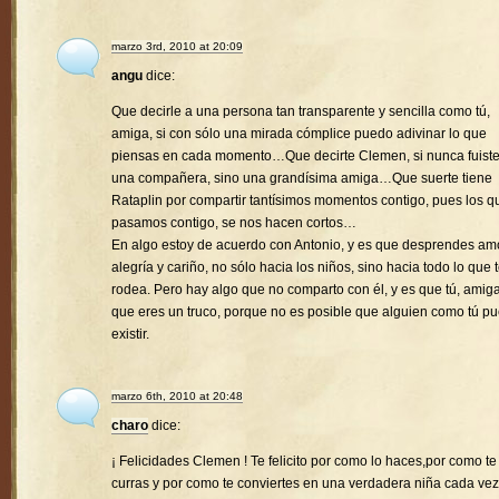
marzo 3rd, 2010 at 20:09
angu
dice:
Que decirle a una persona tan transparente y sencilla como tú,
amiga, si con sólo una mirada cómplice puedo adivinar lo que
piensas en cada momento…Que decirte Clemen, si nunca fuist
una compañera, sino una grandísima amiga…Que suerte tiene
Rataplin por compartir tantísimos momentos contigo, pues los q
pasamos contigo, se nos hacen cortos…
En algo estoy de acuerdo con Antonio, y es que desprendes amo
alegría y cariño, no sólo hacia los niños, sino hacia todo lo que 
rodea. Pero hay algo que no comparto con él, y es que tú, amiga
que eres un truco, porque no es posible que alguien como tú p
existir.
marzo 6th, 2010 at 20:48
charo
dice:
¡ Felicidades Clemen ! Te felicito por como lo haces,por como te
curras y por como te conviertes en una verdadera niña cada vez