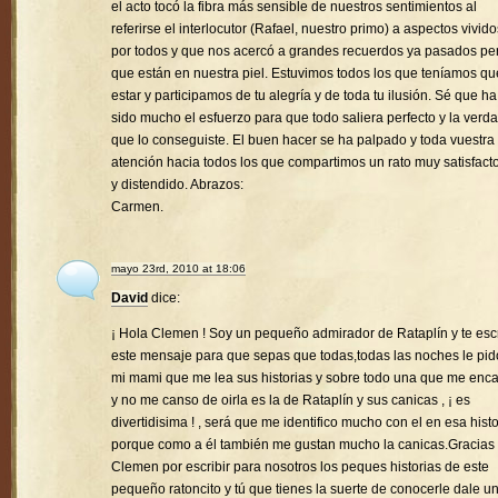
el acto tocó la fibra más sensible de nuestros sentimientos al
referirse el interlocutor (Rafael, nuestro primo) a aspectos vivido
por todos y que nos acercó a grandes recuerdos ya pasados pe
que están en nuestra piel. Estuvimos todos los que teníamos qu
estar y participamos de tu alegría y de toda tu ilusión. Sé que ha
sido mucho el esfuerzo para que todo saliera perfecto y la verd
que lo conseguiste. El buen hacer se ha palpado y toda vuestra
atención hacia todos los que compartimos un rato muy satisfacto
y distendido. Abrazos:
Carmen.
mayo 23rd, 2010 at 18:06
David
dice:
¡ Hola Clemen ! Soy un pequeño admirador de Rataplín y te esc
este mensaje para que sepas que todas,todas las noches le pid
mi mami que me lea sus historias y sobre todo una que me enc
y no me canso de oirla es la de Rataplín y sus canicas , ¡ es
divertidisima ! , será que me identifico mucho con el en esa histo
porque como a él también me gustan mucho la canicas.Gracias
Clemen por escribir para nosotros los peques historias de este
pequeño ratoncito y tú que tienes la suerte de conocerle dale u