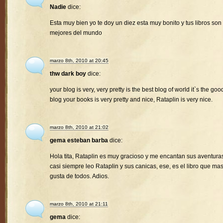
Nadie
dice:
Esta muy bien yo te doy un diez esta muy bonito y tus libros son 
mejores del mundo
marzo 8th, 2010 at 20:45
thw dark boy
dice:
your blog is very, very pretty is the best blog of world it`s the goo
blog your books is very pretty and nice, Rataplin is very nice.
marzo 8th, 2010 at 21:02
gema esteban barba
dice:
Hola tita, Rataplin es muy gracioso y me encantan sus aventura
casi siempre leo Rataplin y sus canicas, ese, es el libro que ma
gusta de todos. Adios.
marzo 8th, 2010 at 21:11
gema
dice: