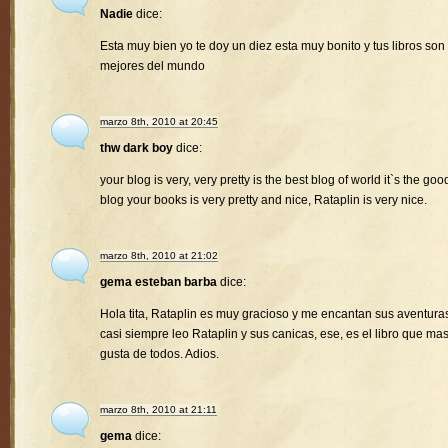
Nadie
dice:
Esta muy bien yo te doy un diez esta muy bonito y tus libros son 
mejores del mundo
marzo 8th, 2010 at 20:45
thw dark boy
dice:
your blog is very, very pretty is the best blog of world it`s the goo
blog your books is very pretty and nice, Rataplin is very nice.
marzo 8th, 2010 at 21:02
gema esteban barba
dice:
Hola tita, Rataplin es muy gracioso y me encantan sus aventura
casi siempre leo Rataplin y sus canicas, ese, es el libro que ma
gusta de todos. Adios.
marzo 8th, 2010 at 21:11
gema
dice: