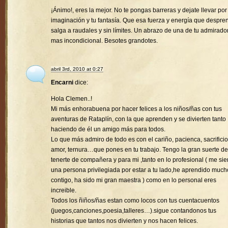
¡Ánimo!, eres la mejor. No te pongas barreras y dejate llevar por
imaginación y tu fantasía. Que esa fuerza y energía que despre
salga a raudales y sin límites. Un abrazo de una de tu admirado
mas incondicional. Besotes grandotes.
abril 3rd, 2010 at 0:27
Encarni
dice:
Hola Clemen..!
Mi más enhorabuena por hacer felices a los niños/ñas con tus
aventuras de Rataplín, con la que aprenden y se divierten tanto
haciendo de él un amigo más para todos.
Lo que más admiro de todo es con el cariño, pacienca, sacrificio
amor, ternura…que pones en tu trabajo. Tengo la gran suerte de
tenerte de compañera y para mi ,tanto en lo profesional ( me sie
una persona privilegiada por estar a tu lado,he aprendido much
contigo, ha sido mi gran maestra ) como en lo personal eres
increible.
Todos los ñiños/ñas estan como locos con tus cuentacuentos
(juegos,canciones,poesia,talleres…).sigue contandonos tus
historias que tantos nos divierten y nos hacen felices.