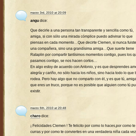
marzo 3rd, 2010 at 20:09
angu
dice:
Que decirle a una persona tan transparente y sencilla como tú,
amiga, si con sólo una mirada cómplice puedo adivinar lo que
piensas en cada momento…Que decirte Clemen, si nunca fuist
una compañera, sino una grandísima amiga…Que suerte tiene
Rataplin por compartir tantísimos momentos contigo, pues los q
pasamos contigo, se nos hacen cortos…
En algo estoy de acuerdo con Antonio, y es que desprendes amo
alegría y cariño, no sólo hacia los niños, sino hacia todo lo que 
rodea. Pero hay algo que no comparto con él, y es que tú, amiga
que eres un truco, porque no es posible que alguien como tú p
existir.
marzo 6th, 2010 at 20:48
charo
dice:
¡ Felicidades Clemen ! Te felicito por como lo haces,por como te
curras y por como te conviertes en una verdadera niña cada vez