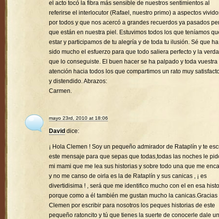
el acto tocó la fibra más sensible de nuestros sentimientos al
referirse el interlocutor (Rafael, nuestro primo) a aspectos vivido
por todos y que nos acercó a grandes recuerdos ya pasados pe
que están en nuestra piel. Estuvimos todos los que teníamos qu
estar y participamos de tu alegría y de toda tu ilusión. Sé que ha
sido mucho el esfuerzo para que todo saliera perfecto y la verd
que lo conseguiste. El buen hacer se ha palpado y toda vuestra
atención hacia todos los que compartimos un rato muy satisfacto
y distendido. Abrazos:
Carmen.
mayo 23rd, 2010 at 18:06
David
dice:
¡ Hola Clemen ! Soy un pequeño admirador de Rataplín y te esc
este mensaje para que sepas que todas,todas las noches le pid
mi mami que me lea sus historias y sobre todo una que me enc
y no me canso de oirla es la de Rataplín y sus canicas , ¡ es
divertidisima ! , será que me identifico mucho con el en esa histo
porque como a él también me gustan mucho la canicas.Gracias
Clemen por escribir para nosotros los peques historias de este
pequeño ratoncito y tú que tienes la suerte de conocerle dale u