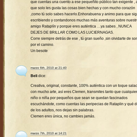
que cuentas una cuento a ese pequeñito público tan exigente , a
que solo les gusta las cosas bien hechas y con mucho corazón
,como tú solo sabes hacerlo.Enhorabuena y animo para que si
escribiendo y contandonos muchas más aventuras sobre nuest
amigo Rataplín y porque eres auténtica …ya sabes , NUNCA
DEJES DE BRILLAR COMO LAS LUCIERNAGAS.
Corre siempre detrás de ese , tú gran sueño ,sin olvidarte de son
por el camino.
Un besote
marzo 6th, 2010 at 21:40
Beli
dice:
Creativa, original, constante, 100% auténtica con un toque sala
con mucho arte, así eres Clemen, transmites tanto que cualquie
niño o niña por pequeños que sean se quedan fascinados
escuchándote, como cuentas las peripecias de Rataplin y qué d
de los adultos, nos dejas sin palabras.
Clemen eres única, no cambies jamás.
marzo 7th, 2010 at 14:21