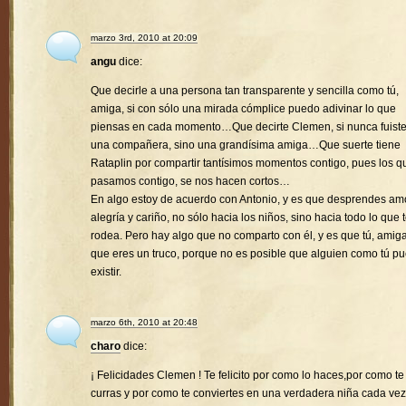
marzo 3rd, 2010 at 20:09
angu
dice:
Que decirle a una persona tan transparente y sencilla como tú,
amiga, si con sólo una mirada cómplice puedo adivinar lo que
piensas en cada momento…Que decirte Clemen, si nunca fuist
una compañera, sino una grandísima amiga…Que suerte tiene
Rataplin por compartir tantísimos momentos contigo, pues los q
pasamos contigo, se nos hacen cortos…
En algo estoy de acuerdo con Antonio, y es que desprendes amo
alegría y cariño, no sólo hacia los niños, sino hacia todo lo que 
rodea. Pero hay algo que no comparto con él, y es que tú, amiga
que eres un truco, porque no es posible que alguien como tú p
existir.
marzo 6th, 2010 at 20:48
charo
dice:
¡ Felicidades Clemen ! Te felicito por como lo haces,por como te
curras y por como te conviertes en una verdadera niña cada vez