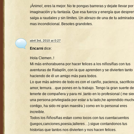
¡Ánimo!, eres la mejor. No te pongas barreras y dejate llevar por
imaginación y tu fantasía. Que esa fuerza y energía que despre
salga a raudales y sin límites. Un abrazo de una de tu admirado
mas incondicional. Besotes grandotes.
abril 3rd, 2010 at 0:27
Encarni
dice:
Hola Clemen..!
Mi más enhorabuena por hacer felices a los niños/ñas con tus
aventuras de Rataplín, con la que aprenden y se divierten tanto
haciendo de él un amigo más para todos.
Lo que más admiro de todo es con el cariño, pacienca, sacrificio
amor, ternura…que pones en tu trabajo. Tengo la gran suerte de
tenerte de compañera y para mi ,tanto en lo profesional ( me sie
una persona privilegiada por estar a tu lado,he aprendido much
contigo, ha sido mi gran maestra ) como en lo personal eres
increible.
Todos los ñiños/ñas estan como locos con tus cuentacuentos
(juegos,canciones,poesia,talleres…).sigue contandonos tus
historias que tantos nos divierten y nos hacen felices.