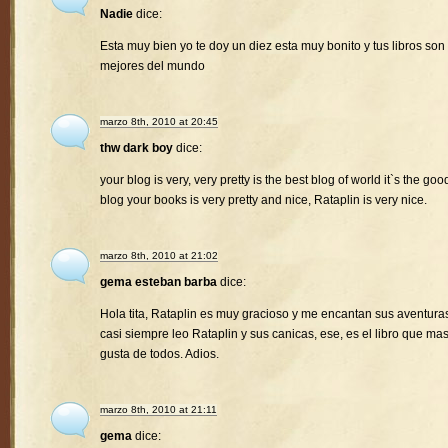
Nadie
dice:
Esta muy bien yo te doy un diez esta muy bonito y tus libros son 
mejores del mundo
marzo 8th, 2010 at 20:45
thw dark boy
dice:
your blog is very, very pretty is the best blog of world it`s the goo
blog your books is very pretty and nice, Rataplin is very nice.
marzo 8th, 2010 at 21:02
gema esteban barba
dice:
Hola tita, Rataplin es muy gracioso y me encantan sus aventura
casi siempre leo Rataplin y sus canicas, ese, es el libro que ma
gusta de todos. Adios.
marzo 8th, 2010 at 21:11
gema
dice: