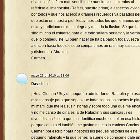
el acto tocó la fibra más sensible de nuestros sentimientos al
referirse el interlocutor (Rafael, nuestro primo) a aspectos vivido
por todos y que nos acercó a grandes recuerdos ya pasados pe
que están en nuestra piel. Estuvimos todos los que teníamos qu
estar y participamos de tu alegría y de toda tu ilusión. Sé que ha
sido mucho el esfuerzo para que todo saliera perfecto y la verd
que lo conseguiste. El buen hacer se ha palpado y toda vuestra
atención hacia todos los que compartimos un rato muy satisfacto
y distendido. Abrazos:
Carmen.
mayo 23rd, 2010 at 18:06
David
dice:
¡ Hola Clemen ! Soy un pequeño admirador de Rataplín y te esc
este mensaje para que sepas que todas,todas las noches le pid
mi mami que me lea sus historias y sobre todo una que me enc
y no me canso de oirla es la de Rataplín y sus canicas , ¡ es
divertidisima ! , será que me identifico mucho con el en esa histo
porque como a él también me gustan mucho la canicas.Gracias
Clemen por escribir para nosotros los peques historias de este
pequeño ratoncito y tú que tienes la suerte de conocerle dale u