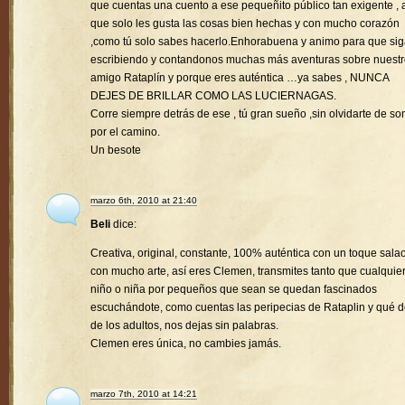
que cuentas una cuento a ese pequeñito público tan exigente , a
que solo les gusta las cosas bien hechas y con mucho corazón
,como tú solo sabes hacerlo.Enhorabuena y animo para que si
escribiendo y contandonos muchas más aventuras sobre nuest
amigo Rataplín y porque eres auténtica …ya sabes , NUNCA
DEJES DE BRILLAR COMO LAS LUCIERNAGAS.
Corre siempre detrás de ese , tú gran sueño ,sin olvidarte de son
por el camino.
Un besote
marzo 6th, 2010 at 21:40
Beli
dice:
Creativa, original, constante, 100% auténtica con un toque sala
con mucho arte, así eres Clemen, transmites tanto que cualquie
niño o niña por pequeños que sean se quedan fascinados
escuchándote, como cuentas las peripecias de Rataplin y qué d
de los adultos, nos dejas sin palabras.
Clemen eres única, no cambies jamás.
marzo 7th, 2010 at 14:21