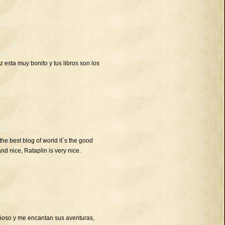
 esta muy bonito y tus libros son los
 the best blog of world it`s the good
and nice, Rataplin is very nice.
cioso y me encantan sus aventuras,