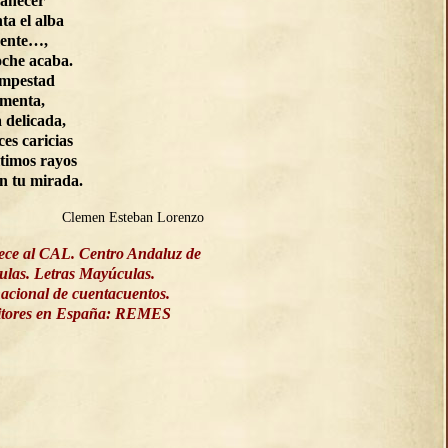
manecer
ta el alba
ente…,
oche acaba.
empestad
rmenta,
a delicada,
ces caricias
ltimos rayos
on tu mirada.
Clemen Esteban Lorenzo
ece al CAL. Centro Andaluz de
culas. Letras Mayúculas.
acional de cuentacuentos.
ritores en España: REMES