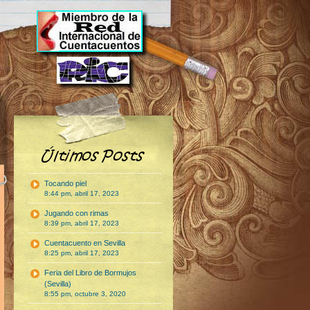
Tocando piel
8:44 pm, abril 17, 2023
Jugando con rimas
8:39 pm, abril 17, 2023
Cuentacuento en Sevilla
8:25 pm, abril 17, 2023
Feria del Libro de Bormujos
(Sevilla)
8:55 pm, octubre 3, 2020