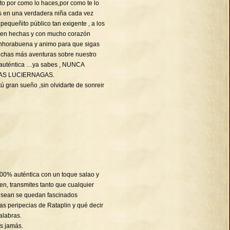
cito por como lo haces,por como te lo
es en una verdadera niña cada vez
equeñito público tan exigente , a los
bien hechas y con mucho corazón
Enhorabuena y animo para que sigas
chas más aventuras sobre nuestro
 auténtica …ya sabes , NUNCA
AS LUCIERNAGAS.
ú gran sueño ,sin olvidarte de sonreir
 100% auténtica con un toque salao y
en, transmites tanto que cualquier
 sean se quedan fascinados
s peripecias de Rataplin y qué decir
alabras.
s jamás.