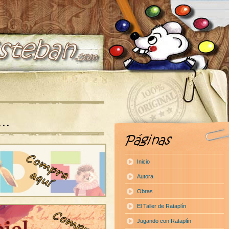
a…
Inicio
Autora
Obras
El Taller de Rataplín
Jugando con Rataplín