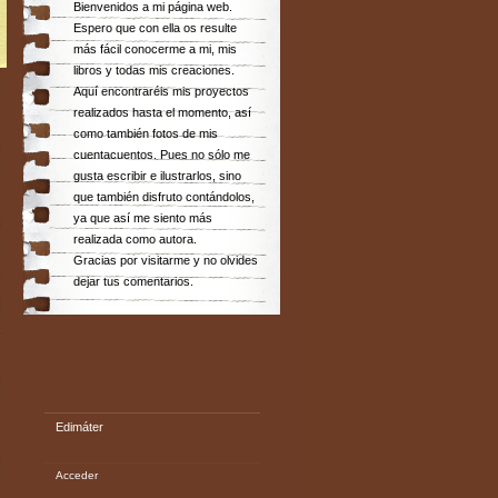
Bienvenidos a mi página web.
Espero que con ella os resulte
más fácil conocerme a mi, mis
libros y todas mis creaciones.
Aquí encontraréis mis proyectos
realizados hasta el momento, así
como también fotos de mis
cuentacuentos. Pues no sólo me
gusta escribir e ilustrarlos, sino
que también disfruto contándolos,
ya que así me siento más
realizada como autora.
Gracias por visitarme y no olvides
dejar tus comentarios.
Edimáter
Acceder