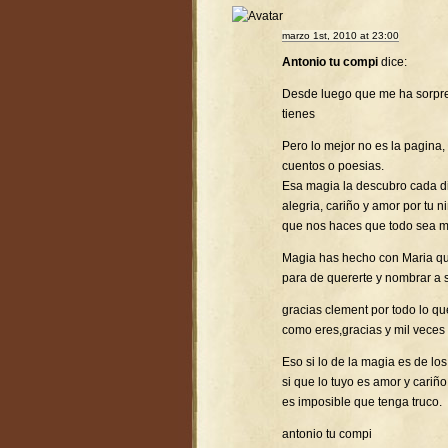
marzo 1st, 2010 at 23:00
Antonio tu compi
dice:
Desde luego que me ha sorpr
tienes
Pero lo mejor no es la pagina,
cuentos o poesias.
Esa magia la descubro cada d
alegria, cariño y amor por tu 
que nos haces que todo sea ma
Magia has hecho con Maria que
para de quererte y nombrar a 
gracias clement por todo lo q
como eres,gracias y mil veces 
Eso si lo de la magia es de l
si que lo tuyo es amor y cariño
es imposible que tenga truco.
antonio tu compi