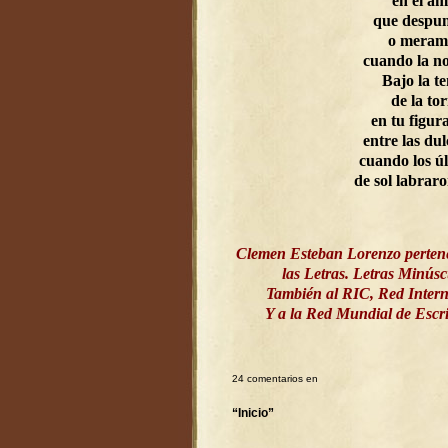
en el a
que despun
o meram
cuando la n
Bajo la t
de la to
en tu figur
entre las dul
cuando los ú
de sol labrar
Clemen Esteban Lorenzo perten
las Letras. Letras Minús
También al RIC, Red Intern
Y a la Red Mundial de Esc
24 comentarios en
“Inicio”