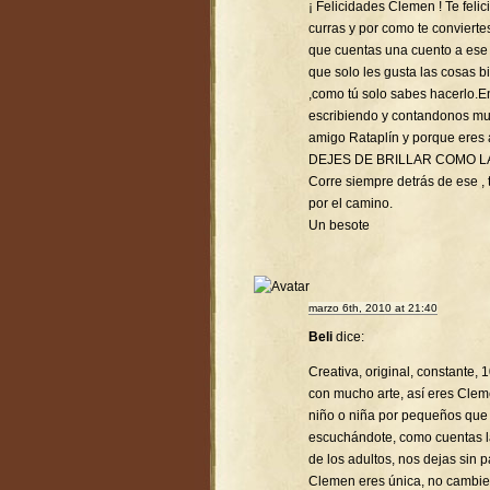
¡ Felicidades Clemen ! Te feli
curras y por como te conviert
que cuentas una cuento a ese p
que solo les gusta las cosas 
,como tú solo sabes hacerlo.
escribiendo y contandonos mu
amigo Rataplín y porque eres
DEJES DE BRILLAR COMO L
Corre siempre detrás de ese , t
por el camino.
Un besote
marzo 6th, 2010 at 21:40
Beli
dice:
Creativa, original, constante,
con mucho arte, así eres Clem
niño o niña por pequeños que
escuchándote, como cuentas la
de los adultos, nos dejas sin p
Clemen eres única, no cambie