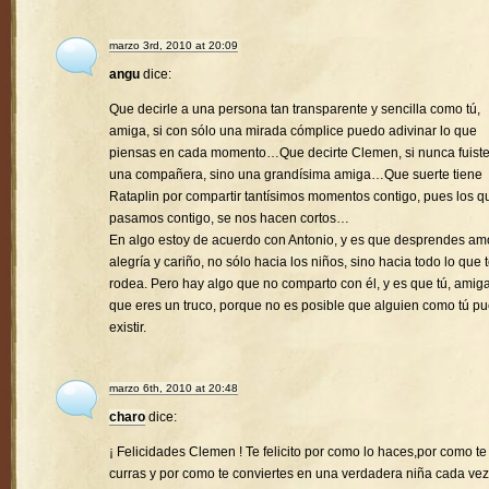
marzo 3rd, 2010 at 20:09
angu
dice:
Que decirle a una persona tan transparente y sencilla como tú,
amiga, si con sólo una mirada cómplice puedo adivinar lo que
piensas en cada momento…Que decirte Clemen, si nunca fuist
una compañera, sino una grandísima amiga…Que suerte tiene
Rataplin por compartir tantísimos momentos contigo, pues los q
pasamos contigo, se nos hacen cortos…
En algo estoy de acuerdo con Antonio, y es que desprendes amo
alegría y cariño, no sólo hacia los niños, sino hacia todo lo que 
rodea. Pero hay algo que no comparto con él, y es que tú, amiga
que eres un truco, porque no es posible que alguien como tú p
existir.
marzo 6th, 2010 at 20:48
charo
dice:
¡ Felicidades Clemen ! Te felicito por como lo haces,por como te
curras y por como te conviertes en una verdadera niña cada vez