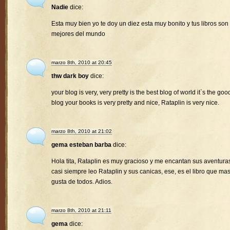
Nadie
dice:
Esta muy bien yo te doy un diez esta muy bonito y tus libros son 
mejores del mundo
marzo 8th, 2010 at 20:45
thw dark boy
dice:
your blog is very, very pretty is the best blog of world it`s the goo
blog your books is very pretty and nice, Rataplin is very nice.
marzo 8th, 2010 at 21:02
gema esteban barba
dice:
Hola tita, Rataplin es muy gracioso y me encantan sus aventura
casi siempre leo Rataplin y sus canicas, ese, es el libro que ma
gusta de todos. Adios.
marzo 8th, 2010 at 21:11
gema
dice: