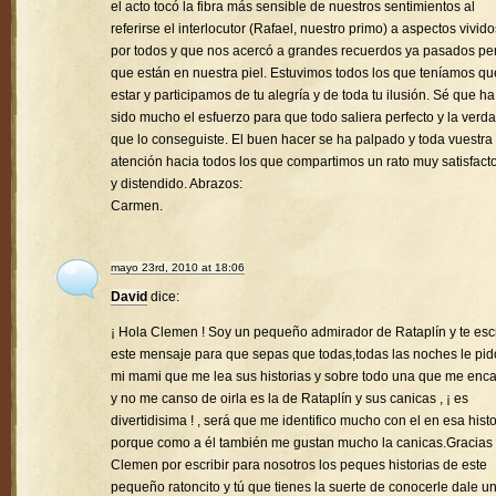
el acto tocó la fibra más sensible de nuestros sentimientos al
referirse el interlocutor (Rafael, nuestro primo) a aspectos vivido
por todos y que nos acercó a grandes recuerdos ya pasados pe
que están en nuestra piel. Estuvimos todos los que teníamos qu
estar y participamos de tu alegría y de toda tu ilusión. Sé que ha
sido mucho el esfuerzo para que todo saliera perfecto y la verd
que lo conseguiste. El buen hacer se ha palpado y toda vuestra
atención hacia todos los que compartimos un rato muy satisfacto
y distendido. Abrazos:
Carmen.
mayo 23rd, 2010 at 18:06
David
dice:
¡ Hola Clemen ! Soy un pequeño admirador de Rataplín y te esc
este mensaje para que sepas que todas,todas las noches le pid
mi mami que me lea sus historias y sobre todo una que me enc
y no me canso de oirla es la de Rataplín y sus canicas , ¡ es
divertidisima ! , será que me identifico mucho con el en esa histo
porque como a él también me gustan mucho la canicas.Gracias
Clemen por escribir para nosotros los peques historias de este
pequeño ratoncito y tú que tienes la suerte de conocerle dale u