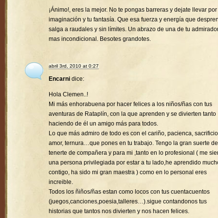
¡Ánimo!, eres la mejor. No te pongas barreras y dejate llevar por
imaginación y tu fantasía. Que esa fuerza y energía que despre
salga a raudales y sin límites. Un abrazo de una de tu admirado
mas incondicional. Besotes grandotes.
abril 3rd, 2010 at 0:27
Encarni
dice:
Hola Clemen..!
Mi más enhorabuena por hacer felices a los niños/ñas con tus
aventuras de Rataplín, con la que aprenden y se divierten tanto
haciendo de él un amigo más para todos.
Lo que más admiro de todo es con el cariño, pacienca, sacrificio
amor, ternura…que pones en tu trabajo. Tengo la gran suerte de
tenerte de compañera y para mi ,tanto en lo profesional ( me sie
una persona privilegiada por estar a tu lado,he aprendido much
contigo, ha sido mi gran maestra ) como en lo personal eres
increible.
Todos los ñiños/ñas estan como locos con tus cuentacuentos
(juegos,canciones,poesia,talleres…).sigue contandonos tus
historias que tantos nos divierten y nos hacen felices.