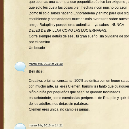
que cuentas una cuento a ese pequeñito público tan exigente , a
que solo les gusta las cosas bien hechas y con mucho corazón
,como tú solo sabes hacerlo.Enhorabuena y animo para que si
escribiendo y contandonos muchas más aventuras sobre nuest
amigo Rataplín y porque eres auténtica …ya sabes , NUNCA
DEJES DE BRILLAR COMO LAS LUCIERNAGAS.
Corre siempre detrás de ese , tú gran sueño ,sin olvidarte de son
por el camino.
Un besote
marzo 6th, 2010 at 21:40
Beli
dice:
Creativa, original, constante, 100% auténtica con un toque sala
con mucho arte, así eres Clemen, transmites tanto que cualquie
niño o niña por pequeños que sean se quedan fascinados
escuchándote, como cuentas las peripecias de Rataplin y qué d
de los adultos, nos dejas sin palabras.
Clemen eres única, no cambies jamás.
marzo 7th, 2010 at 14:21