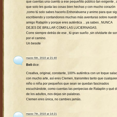
que cuentas una cuento a ese pequeñito público tan exigente , a
que solo les gusta las cosas bien hechas y con mucho corazón
,como tú solo sabes hacerlo.Enhorabuena y animo para que si
escribiendo y contandonos muchas más aventuras sobre nuest
amigo Rataplín y porque eres auténtica …ya sabes , NUNCA
DEJES DE BRILLAR COMO LAS LUCIERNAGAS.
Corre siempre detrás de ese , tú gran sueño ,sin olvidarte de son
por el camino.
Un besote
marzo 6th, 2010 at 21:40
Beli
dice:
Creativa, original, constante, 100% auténtica con un toque sala
con mucho arte, así eres Clemen, transmites tanto que cualquie
niño o niña por pequeños que sean se quedan fascinados
escuchándote, como cuentas las peripecias de Rataplin y qué d
de los adultos, nos dejas sin palabras.
Clemen eres única, no cambies jamás.
marzo 7th, 2010 at 14:21