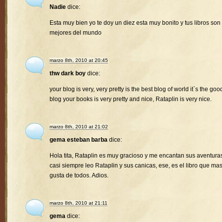
Nadie
dice:
Esta muy bien yo te doy un diez esta muy bonito y tus libros son 
mejores del mundo
marzo 8th, 2010 at 20:45
thw dark boy
dice:
your blog is very, very pretty is the best blog of world it`s the goo
blog your books is very pretty and nice, Rataplin is very nice.
marzo 8th, 2010 at 21:02
gema esteban barba
dice:
Hola tita, Rataplin es muy gracioso y me encantan sus aventura
casi siempre leo Rataplin y sus canicas, ese, es el libro que ma
gusta de todos. Adios.
marzo 8th, 2010 at 21:11
gema
dice: