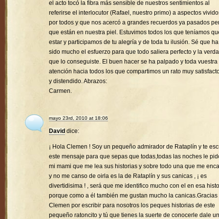
el acto tocó la fibra más sensible de nuestros sentimientos al
referirse el interlocutor (Rafael, nuestro primo) a aspectos vivido
por todos y que nos acercó a grandes recuerdos ya pasados pe
que están en nuestra piel. Estuvimos todos los que teníamos qu
estar y participamos de tu alegría y de toda tu ilusión. Sé que ha
sido mucho el esfuerzo para que todo saliera perfecto y la verd
que lo conseguiste. El buen hacer se ha palpado y toda vuestra
atención hacia todos los que compartimos un rato muy satisfacto
y distendido. Abrazos:
Carmen.
mayo 23rd, 2010 at 18:06
David
dice:
¡ Hola Clemen ! Soy un pequeño admirador de Rataplín y te esc
este mensaje para que sepas que todas,todas las noches le pid
mi mami que me lea sus historias y sobre todo una que me enc
y no me canso de oirla es la de Rataplín y sus canicas , ¡ es
divertidisima ! , será que me identifico mucho con el en esa histo
porque como a él también me gustan mucho la canicas.Gracias
Clemen por escribir para nosotros los peques historias de este
pequeño ratoncito y tú que tienes la suerte de conocerle dale u