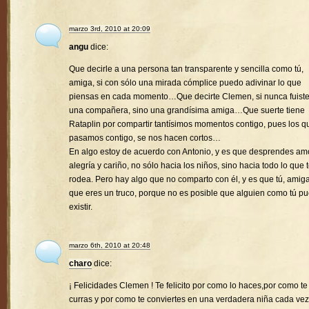
marzo 3rd, 2010 at 20:09
angu
dice:
Que decirle a una persona tan transparente y sencilla como tú,
amiga, si con sólo una mirada cómplice puedo adivinar lo que
piensas en cada momento…Que decirte Clemen, si nunca fuist
una compañera, sino una grandísima amiga…Que suerte tiene
Rataplin por compartir tantísimos momentos contigo, pues los q
pasamos contigo, se nos hacen cortos…
En algo estoy de acuerdo con Antonio, y es que desprendes amo
alegría y cariño, no sólo hacia los niños, sino hacia todo lo que 
rodea. Pero hay algo que no comparto con él, y es que tú, amiga
que eres un truco, porque no es posible que alguien como tú p
existir.
marzo 6th, 2010 at 20:48
charo
dice:
¡ Felicidades Clemen ! Te felicito por como lo haces,por como te
curras y por como te conviertes en una verdadera niña cada vez