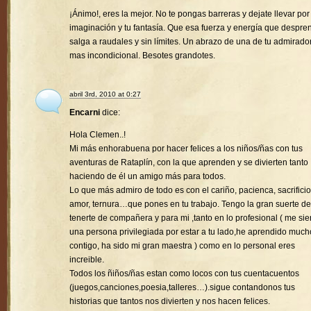
¡Ánimo!, eres la mejor. No te pongas barreras y dejate llevar por
imaginación y tu fantasía. Que esa fuerza y energía que despre
salga a raudales y sin límites. Un abrazo de una de tu admirado
mas incondicional. Besotes grandotes.
abril 3rd, 2010 at 0:27
Encarni
dice:
Hola Clemen..!
Mi más enhorabuena por hacer felices a los niños/ñas con tus
aventuras de Rataplín, con la que aprenden y se divierten tanto
haciendo de él un amigo más para todos.
Lo que más admiro de todo es con el cariño, pacienca, sacrificio
amor, ternura…que pones en tu trabajo. Tengo la gran suerte de
tenerte de compañera y para mi ,tanto en lo profesional ( me sie
una persona privilegiada por estar a tu lado,he aprendido much
contigo, ha sido mi gran maestra ) como en lo personal eres
increible.
Todos los ñiños/ñas estan como locos con tus cuentacuentos
(juegos,canciones,poesia,talleres…).sigue contandonos tus
historias que tantos nos divierten y nos hacen felices.