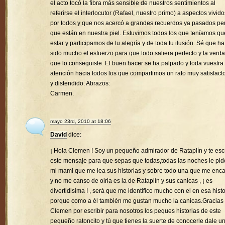
el acto tocó la fibra más sensible de nuestros sentimientos al
referirse el interlocutor (Rafael, nuestro primo) a aspectos vivido
por todos y que nos acercó a grandes recuerdos ya pasados pe
que están en nuestra piel. Estuvimos todos los que teníamos qu
estar y participamos de tu alegría y de toda tu ilusión. Sé que ha
sido mucho el esfuerzo para que todo saliera perfecto y la verd
que lo conseguiste. El buen hacer se ha palpado y toda vuestra
atención hacia todos los que compartimos un rato muy satisfacto
y distendido. Abrazos:
Carmen.
mayo 23rd, 2010 at 18:06
David
dice:
¡ Hola Clemen ! Soy un pequeño admirador de Rataplín y te esc
este mensaje para que sepas que todas,todas las noches le pid
mi mami que me lea sus historias y sobre todo una que me enc
y no me canso de oirla es la de Rataplín y sus canicas , ¡ es
divertidisima ! , será que me identifico mucho con el en esa histo
porque como a él también me gustan mucho la canicas.Gracias
Clemen por escribir para nosotros los peques historias de este
pequeño ratoncito y tú que tienes la suerte de conocerle dale u