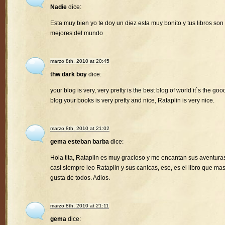
Nadie
dice:
Esta muy bien yo te doy un diez esta muy bonito y tus libros son 
mejores del mundo
marzo 8th, 2010 at 20:45
thw dark boy
dice:
your blog is very, very pretty is the best blog of world it`s the goo
blog your books is very pretty and nice, Rataplin is very nice.
marzo 8th, 2010 at 21:02
gema esteban barba
dice:
Hola tita, Rataplin es muy gracioso y me encantan sus aventura
casi siempre leo Rataplin y sus canicas, ese, es el libro que ma
gusta de todos. Adios.
marzo 8th, 2010 at 21:11
gema
dice: