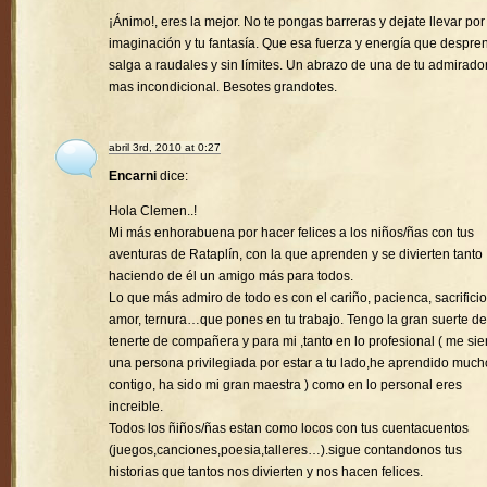
¡Ánimo!, eres la mejor. No te pongas barreras y dejate llevar por
imaginación y tu fantasía. Que esa fuerza y energía que despre
salga a raudales y sin límites. Un abrazo de una de tu admirado
mas incondicional. Besotes grandotes.
abril 3rd, 2010 at 0:27
Encarni
dice:
Hola Clemen..!
Mi más enhorabuena por hacer felices a los niños/ñas con tus
aventuras de Rataplín, con la que aprenden y se divierten tanto
haciendo de él un amigo más para todos.
Lo que más admiro de todo es con el cariño, pacienca, sacrificio
amor, ternura…que pones en tu trabajo. Tengo la gran suerte de
tenerte de compañera y para mi ,tanto en lo profesional ( me sie
una persona privilegiada por estar a tu lado,he aprendido much
contigo, ha sido mi gran maestra ) como en lo personal eres
increible.
Todos los ñiños/ñas estan como locos con tus cuentacuentos
(juegos,canciones,poesia,talleres…).sigue contandonos tus
historias que tantos nos divierten y nos hacen felices.