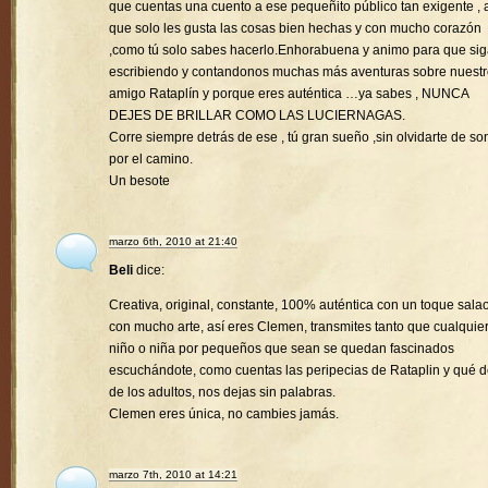
que cuentas una cuento a ese pequeñito público tan exigente , a
que solo les gusta las cosas bien hechas y con mucho corazón
,como tú solo sabes hacerlo.Enhorabuena y animo para que si
escribiendo y contandonos muchas más aventuras sobre nuest
amigo Rataplín y porque eres auténtica …ya sabes , NUNCA
DEJES DE BRILLAR COMO LAS LUCIERNAGAS.
Corre siempre detrás de ese , tú gran sueño ,sin olvidarte de son
por el camino.
Un besote
marzo 6th, 2010 at 21:40
Beli
dice:
Creativa, original, constante, 100% auténtica con un toque sala
con mucho arte, así eres Clemen, transmites tanto que cualquie
niño o niña por pequeños que sean se quedan fascinados
escuchándote, como cuentas las peripecias de Rataplin y qué d
de los adultos, nos dejas sin palabras.
Clemen eres única, no cambies jamás.
marzo 7th, 2010 at 14:21