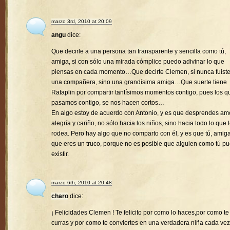
marzo 3rd, 2010 at 20:09
angu
dice:
Que decirle a una persona tan transparente y sencilla como tú,
amiga, si con sólo una mirada cómplice puedo adivinar lo que
piensas en cada momento…Que decirte Clemen, si nunca fuist
una compañera, sino una grandísima amiga…Que suerte tiene
Rataplin por compartir tantísimos momentos contigo, pues los q
pasamos contigo, se nos hacen cortos…
En algo estoy de acuerdo con Antonio, y es que desprendes amo
alegría y cariño, no sólo hacia los niños, sino hacia todo lo que 
rodea. Pero hay algo que no comparto con él, y es que tú, amiga
que eres un truco, porque no es posible que alguien como tú p
existir.
marzo 6th, 2010 at 20:48
charo
dice:
¡ Felicidades Clemen ! Te felicito por como lo haces,por como te
curras y por como te conviertes en una verdadera niña cada vez