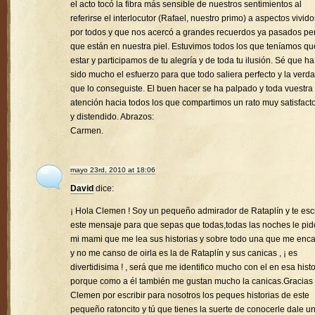
el acto tocó la fibra más sensible de nuestros sentimientos al
referirse el interlocutor (Rafael, nuestro primo) a aspectos vivido
por todos y que nos acercó a grandes recuerdos ya pasados pe
que están en nuestra piel. Estuvimos todos los que teníamos qu
estar y participamos de tu alegría y de toda tu ilusión. Sé que ha
sido mucho el esfuerzo para que todo saliera perfecto y la verd
que lo conseguiste. El buen hacer se ha palpado y toda vuestra
atención hacia todos los que compartimos un rato muy satisfacto
y distendido. Abrazos:
Carmen.
mayo 23rd, 2010 at 18:06
David
dice:
¡ Hola Clemen ! Soy un pequeño admirador de Rataplín y te esc
este mensaje para que sepas que todas,todas las noches le pid
mi mami que me lea sus historias y sobre todo una que me enc
y no me canso de oirla es la de Rataplín y sus canicas , ¡ es
divertidisima ! , será que me identifico mucho con el en esa histo
porque como a él también me gustan mucho la canicas.Gracias
Clemen por escribir para nosotros los peques historias de este
pequeño ratoncito y tú que tienes la suerte de conocerle dale u