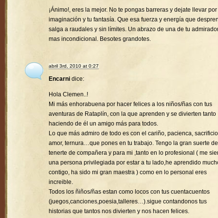
¡Ánimo!, eres la mejor. No te pongas barreras y dejate llevar por
imaginación y tu fantasía. Que esa fuerza y energía que despre
salga a raudales y sin límites. Un abrazo de una de tu admirado
mas incondicional. Besotes grandotes.
abril 3rd, 2010 at 0:27
Encarni
dice:
Hola Clemen..!
Mi más enhorabuena por hacer felices a los niños/ñas con tus
aventuras de Rataplín, con la que aprenden y se divierten tanto
haciendo de él un amigo más para todos.
Lo que más admiro de todo es con el cariño, pacienca, sacrificio
amor, ternura…que pones en tu trabajo. Tengo la gran suerte de
tenerte de compañera y para mi ,tanto en lo profesional ( me sie
una persona privilegiada por estar a tu lado,he aprendido much
contigo, ha sido mi gran maestra ) como en lo personal eres
increible.
Todos los ñiños/ñas estan como locos con tus cuentacuentos
(juegos,canciones,poesia,talleres…).sigue contandonos tus
historias que tantos nos divierten y nos hacen felices.