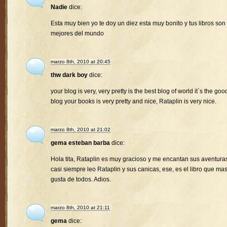
Nadie
dice:
Esta muy bien yo te doy un diez esta muy bonito y tus libros son 
mejores del mundo
marzo 8th, 2010 at 20:45
thw dark boy
dice:
your blog is very, very pretty is the best blog of world it`s the goo
blog your books is very pretty and nice, Rataplin is very nice.
marzo 8th, 2010 at 21:02
gema esteban barba
dice:
Hola tita, Rataplin es muy gracioso y me encantan sus aventura
casi siempre leo Rataplin y sus canicas, ese, es el libro que ma
gusta de todos. Adios.
marzo 8th, 2010 at 21:11
gema
dice: