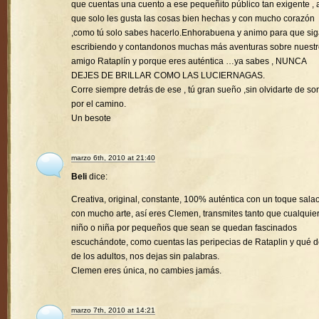
que cuentas una cuento a ese pequeñito público tan exigente , a
que solo les gusta las cosas bien hechas y con mucho corazón
,como tú solo sabes hacerlo.Enhorabuena y animo para que si
escribiendo y contandonos muchas más aventuras sobre nuest
amigo Rataplín y porque eres auténtica …ya sabes , NUNCA
DEJES DE BRILLAR COMO LAS LUCIERNAGAS.
Corre siempre detrás de ese , tú gran sueño ,sin olvidarte de son
por el camino.
Un besote
marzo 6th, 2010 at 21:40
Beli
dice:
Creativa, original, constante, 100% auténtica con un toque sala
con mucho arte, así eres Clemen, transmites tanto que cualquie
niño o niña por pequeños que sean se quedan fascinados
escuchándote, como cuentas las peripecias de Rataplin y qué d
de los adultos, nos dejas sin palabras.
Clemen eres única, no cambies jamás.
marzo 7th, 2010 at 14:21