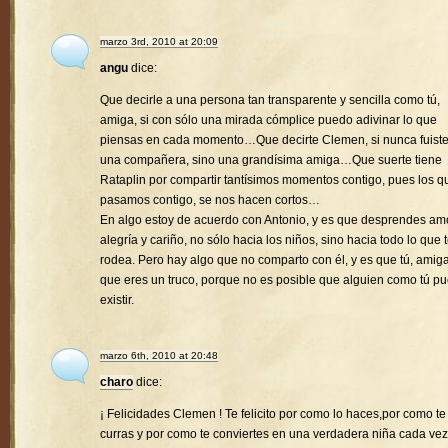
marzo 3rd, 2010 at 20:09
angu
dice:
Que decirle a una persona tan transparente y sencilla como tú,
amiga, si con sólo una mirada cómplice puedo adivinar lo que
piensas en cada momento…Que decirte Clemen, si nunca fuist
una compañera, sino una grandísima amiga…Que suerte tiene
Rataplin por compartir tantísimos momentos contigo, pues los q
pasamos contigo, se nos hacen cortos…
En algo estoy de acuerdo con Antonio, y es que desprendes amo
alegría y cariño, no sólo hacia los niños, sino hacia todo lo que 
rodea. Pero hay algo que no comparto con él, y es que tú, amiga
que eres un truco, porque no es posible que alguien como tú p
existir.
marzo 6th, 2010 at 20:48
charo
dice:
¡ Felicidades Clemen ! Te felicito por como lo haces,por como te
curras y por como te conviertes en una verdadera niña cada vez