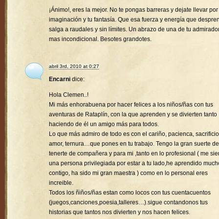
¡Ánimo!, eres la mejor. No te pongas barreras y dejate llevar por
imaginación y tu fantasía. Que esa fuerza y energía que despre
salga a raudales y sin límites. Un abrazo de una de tu admirado
mas incondicional. Besotes grandotes.
abril 3rd, 2010 at 0:27
Encarni
dice:
Hola Clemen..!
Mi más enhorabuena por hacer felices a los niños/ñas con tus
aventuras de Rataplín, con la que aprenden y se divierten tanto
haciendo de él un amigo más para todos.
Lo que más admiro de todo es con el cariño, pacienca, sacrificio
amor, ternura…que pones en tu trabajo. Tengo la gran suerte de
tenerte de compañera y para mi ,tanto en lo profesional ( me sie
una persona privilegiada por estar a tu lado,he aprendido much
contigo, ha sido mi gran maestra ) como en lo personal eres
increible.
Todos los ñiños/ñas estan como locos con tus cuentacuentos
(juegos,canciones,poesia,talleres…).sigue contandonos tus
historias que tantos nos divierten y nos hacen felices.