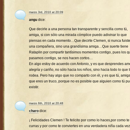
marzo 3rd, 2010 at 20:09
angu
dice:
Que decirle a una persona tan transparente y sencilla como tú,
amiga, si con sólo una mirada cómplice puedo adivinar lo que
piensas en cada momento…Que decirte Clemen, si nunca fuist
una compañera, sino una grandísima amiga…Que suerte tiene
Rataplin por compartir tantísimos momentos contigo, pues los q
pasamos contigo, se nos hacen cortos…
En algo estoy de acuerdo con Antonio, y es que desprendes amo
alegría y cariño, no sólo hacia los niños, sino hacia todo lo que 
rodea. Pero hay algo que no comparto con él, y es que tú, amiga
que eres un truco, porque no es posible que alguien como tú p
existir.
marzo 6th, 2010 at 20:48
charo
dice:
¡ Felicidades Clemen ! Te felicito por como lo haces,por como te
curras y por como te conviertes en una verdadera niña cada vez