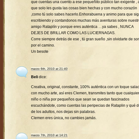
que cuentas una cuento a ese pequeñito público tan exigente , a
que solo les gusta las cosas bien hechas y con mucho corazón
,como tú solo sabes hacerlo.Enhorabuena y animo para que si
escribiendo y contandonos muchas más aventuras sobre nuest
amigo Rataplín y porque eres auténtica …ya sabes , NUNCA
DEJES DE BRILLAR COMO LAS LUCIERNAGAS.
Corre siempre detrás de ese , tú gran sueño ,sin olvidarte de son
por el camino.
Un besote
marzo 6th, 2010 at 21:40
Beli
dice:
Creativa, original, constante, 100% auténtica con un toque sala
con mucho arte, así eres Clemen, transmites tanto que cualquie
niño o niña por pequeños que sean se quedan fascinados
escuchándote, como cuentas las peripecias de Rataplin y qué d
de los adultos, nos dejas sin palabras.
Clemen eres única, no cambies jamás.
marzo 7th, 2010 at 14:21