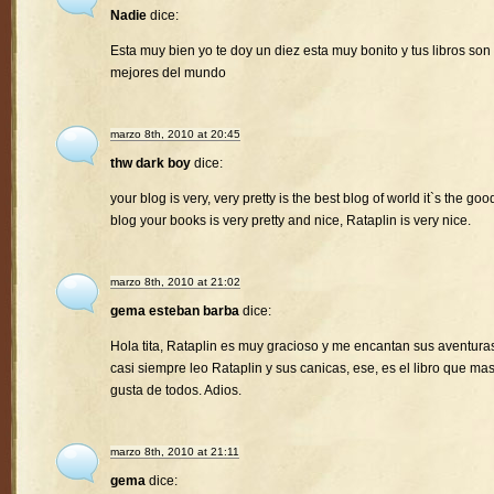
Nadie
dice:
Esta muy bien yo te doy un diez esta muy bonito y tus libros son 
mejores del mundo
marzo 8th, 2010 at 20:45
thw dark boy
dice:
your blog is very, very pretty is the best blog of world it`s the goo
blog your books is very pretty and nice, Rataplin is very nice.
marzo 8th, 2010 at 21:02
gema esteban barba
dice:
Hola tita, Rataplin es muy gracioso y me encantan sus aventura
casi siempre leo Rataplin y sus canicas, ese, es el libro que ma
gusta de todos. Adios.
marzo 8th, 2010 at 21:11
gema
dice: