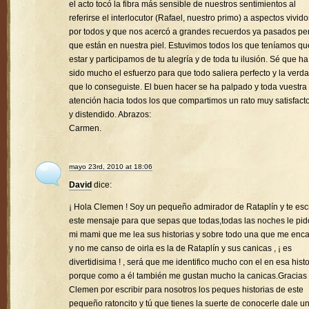
el acto tocó la fibra más sensible de nuestros sentimientos al
referirse el interlocutor (Rafael, nuestro primo) a aspectos vivido
por todos y que nos acercó a grandes recuerdos ya pasados pe
que están en nuestra piel. Estuvimos todos los que teníamos qu
estar y participamos de tu alegría y de toda tu ilusión. Sé que ha
sido mucho el esfuerzo para que todo saliera perfecto y la verd
que lo conseguiste. El buen hacer se ha palpado y toda vuestra
atención hacia todos los que compartimos un rato muy satisfacto
y distendido. Abrazos:
Carmen.
mayo 23rd, 2010 at 18:06
David
dice:
¡ Hola Clemen ! Soy un pequeño admirador de Rataplín y te esc
este mensaje para que sepas que todas,todas las noches le pid
mi mami que me lea sus historias y sobre todo una que me enc
y no me canso de oirla es la de Rataplín y sus canicas , ¡ es
divertidisima ! , será que me identifico mucho con el en esa histo
porque como a él también me gustan mucho la canicas.Gracias
Clemen por escribir para nosotros los peques historias de este
pequeño ratoncito y tú que tienes la suerte de conocerle dale u