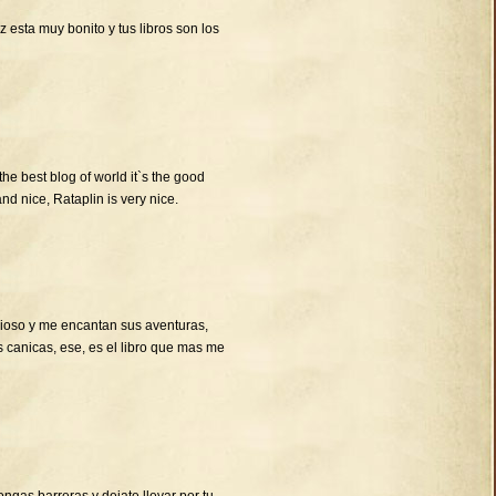
 esta muy bonito y tus libros son los
 the best blog of world it`s the good
and nice, Rataplin is very nice.
cioso y me encantan sus aventuras,
s canicas, ese, es el libro que mas me