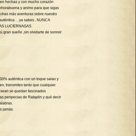
bien hechas y con mucho corazón
Enhorabuena y animo para que sigas
chas más aventuras sobre nuestro
 auténtica …ya sabes , NUNCA
AS LUCIERNAGAS.
ú gran sueño ,sin olvidarte de sonreir
 100% auténtica con un toque salao y
en, transmites tanto que cualquier
 sean se quedan fascinados
s peripecias de Rataplin y qué decir
alabras.
s jamás.