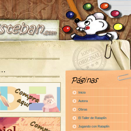
a…
Inicio
Autora
Obras
El Taller de Rataplín
Jugando con Rataplín