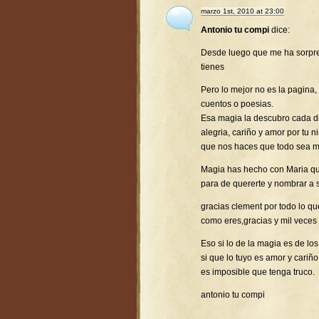
marzo 1st, 2010 at 23:00
Antonio tu compi
dice:
Desde luego que me ha sorpr
tienes
Pero lo mejor no es la pagina,
cuentos o poesias.
Esa magia la descubro cada d
alegria, cariño y amor por tu 
que nos haces que todo sea ma
Magia has hecho con Maria que
para de quererte y nombrar a 
gracias clement por todo lo q
como eres,gracias y mil veces 
Eso si lo de la magia es de l
si que lo tuyo es amor y cariño
es imposible que tenga truco.
antonio tu compi