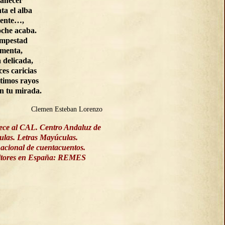
manecer
ta el alba
ente…,
oche acaba.
empestad
rmenta,
a delicada,
ces caricias
ltimos rayos
on tu mirada.
Clemen Esteban Lorenzo
ece al CAL. Centro Andaluz de
culas. Letras Mayúculas.
acional de cuentacuentos.
ritores en España: REMES