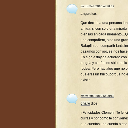
marzo 3rd, 2010 at 20:09
angu
dice:
Que decirle a una persona tan 
amiga, si con sólo una mirada
piensas en cada momento…Que 
una compañera, sino una gra
Rataplin por compartir tantís
pasamos contigo, se nos hac
En algo estoy de acuerdo con 
alegría y cariño, no sólo hacia
rodea. Pero hay algo que no co
que eres un truco, porque no 
existir.
marzo 6th, 2010 at 20:48
charo
dice:
¡ Felicidades Clemen ! Te feli
curras y por como te conviert
que cuentas una cuento a ese p