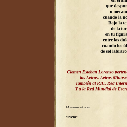
en el a
que despun
o meram
cuando la n
Bajo la t
de la to
en tu figur
entre las dul
cuando los ú
de sol labrar
Clemen Esteban Lorenzo perten
las Letras. Letras Minús
También al RIC, Red Intern
Y a la Red Mundial de Esc
24 comentarios en
“Inicio”