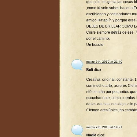
que solo les gusta las cosas 
,como tú solo sabes hacerlo.
escribiendo y contandonos mu
amigo Rataplín y porque eres
DEJES DE BRILLAR COMO L
Corre siempre detrás de ese , t
por el camino.
Un besote
marzo 6th, 2010 at 21:40
Beli
dice:
Creativa, original, constante,
con mucho arte, así eres Clem
niño o niña por pequeños que
escuchándote, como cuentas la
de los adultos, nos dejas sin p
Clemen eres única, no cambie
marzo 7th, 2010 at 14:21
Nadie
dice: