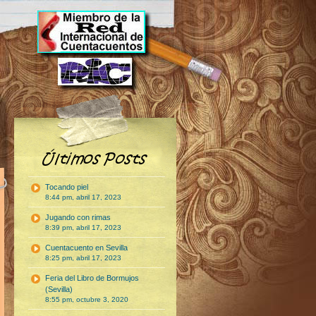
Tocando piel
8:44 pm, abril 17, 2023
Jugando con rimas
8:39 pm, abril 17, 2023
Cuentacuento en Sevilla
8:25 pm, abril 17, 2023
Feria del Libro de Bormujos
(Sevilla)
8:55 pm, octubre 3, 2020