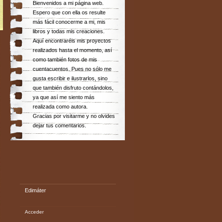
Bienvenidos a mi página web.
Espero que con ella os resulte
más fácil conocerme a mi, mis
libros y todas mis creaciones.
Aquí encontraréis mis proyectos
realizados hasta el momento, así
como también fotos de mis
cuentacuentos. Pues no sólo me
gusta escribir e ilustrarlos, sino
que también disfruto contándolos,
ya que así me siento más
realizada como autora.
Gracias por visitarme y no olvides
dejar tus comentarios.
Edimáter
Acceder