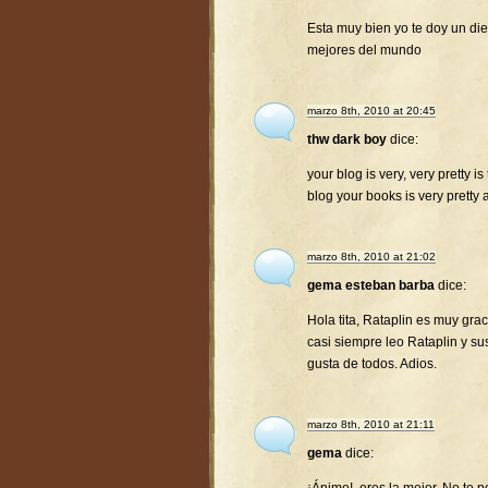
Esta muy bien yo te doy un diez
mejores del mundo
marzo 8th, 2010 at 20:45
thw dark boy
dice:
your blog is very, very pretty is
blog your books is very pretty 
marzo 8th, 2010 at 21:02
gema esteban barba
dice:
Hola tita, Rataplin es muy gra
casi siempre leo Rataplin y su
gusta de todos. Adios.
marzo 8th, 2010 at 21:11
gema
dice: