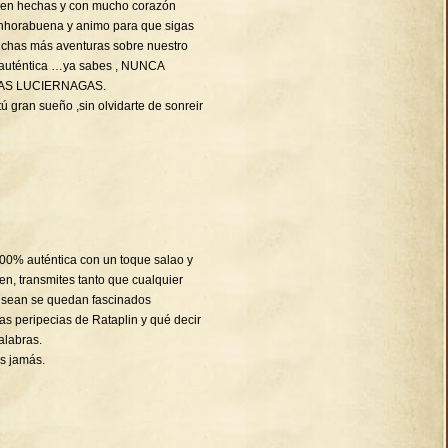
bien hechas y con mucho corazón
Enhorabuena y animo para que sigas
chas más aventuras sobre nuestro
 auténtica …ya sabes , NUNCA
AS LUCIERNAGAS.
ú gran sueño ,sin olvidarte de sonreir
 100% auténtica con un toque salao y
en, transmites tanto que cualquier
 sean se quedan fascinados
s peripecias de Rataplin y qué decir
alabras.
s jamás.