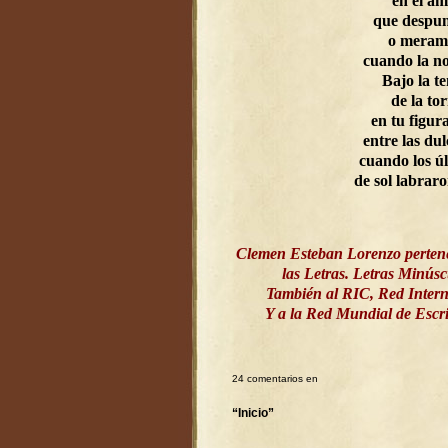
en el a
que despun
o meram
cuando la n
Bajo la t
de la to
en tu figur
entre las dul
cuando los ú
de sol labrar
Clemen Esteban Lorenzo perten
las Letras. Letras Minús
También al RIC, Red Intern
Y a la Red Mundial de Esc
24 comentarios en
“Inicio”