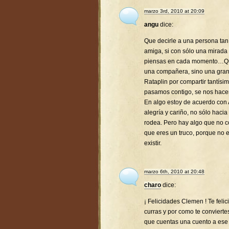
marzo 3rd, 2010 at 20:09
angu
dice:
Que decirle a una persona tan 
amiga, si con sólo una mirada
piensas en cada momento…Que 
una compañera, sino una gra
Rataplin por compartir tantís
pasamos contigo, se nos hac
En algo estoy de acuerdo con 
alegría y cariño, no sólo hacia
rodea. Pero hay algo que no co
que eres un truco, porque no 
existir.
marzo 6th, 2010 at 20:48
charo
dice:
¡ Felicidades Clemen ! Te feli
curras y por como te conviert
que cuentas una cuento a ese p