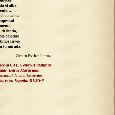
manecer
ta el alba
ente…,
oche acaba.
empestad
rmenta,
a delicada,
ces caricias
ltimos rayos
on tu mirada.
Clemen Esteban Lorenzo
ece al CAL. Centro Andaluz de
culas. Letras Mayúculas.
acional de cuentacuentos.
ritores en España: REMES