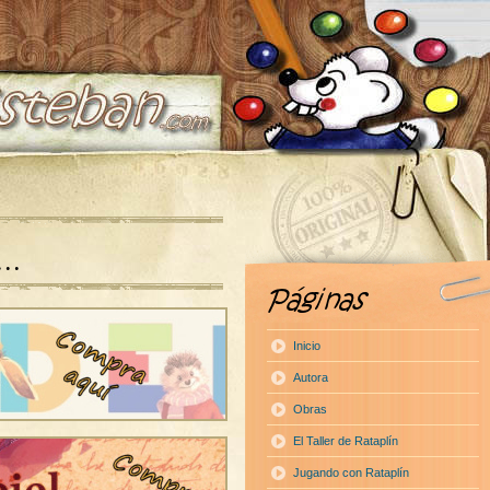
a…
Inicio
Autora
Obras
El Taller de Rataplín
Jugando con Rataplín