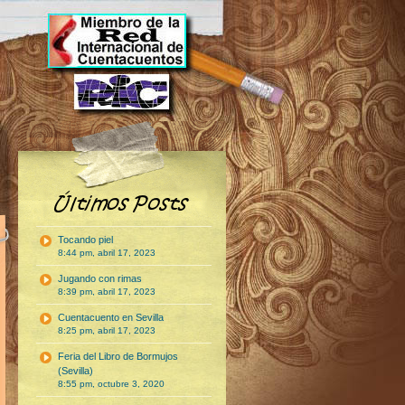
Tocando piel
8:44 pm, abril 17, 2023
Jugando con rimas
8:39 pm, abril 17, 2023
Cuentacuento en Sevilla
8:25 pm, abril 17, 2023
Feria del Libro de Bormujos
(Sevilla)
8:55 pm, octubre 3, 2020