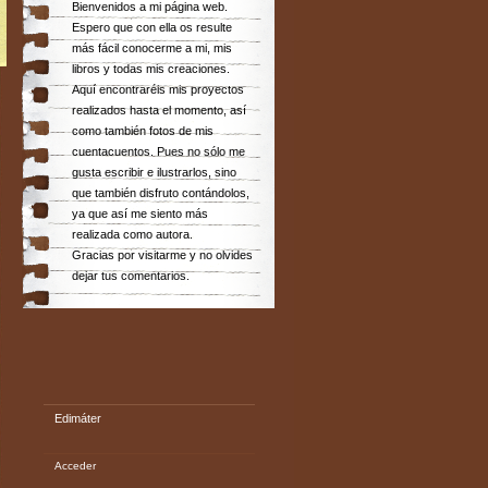
Bienvenidos a mi página web.
Espero que con ella os resulte
más fácil conocerme a mi, mis
libros y todas mis creaciones.
Aquí encontraréis mis proyectos
realizados hasta el momento, así
como también fotos de mis
cuentacuentos. Pues no sólo me
gusta escribir e ilustrarlos, sino
que también disfruto contándolos,
ya que así me siento más
realizada como autora.
Gracias por visitarme y no olvides
dejar tus comentarios.
Edimáter
Acceder