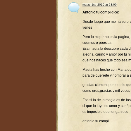
marzo 1st, 2010 at 23:00
Antonio tu compi
dice:
Desde luego que me ha sorpr
tienes
Pero lo mejor no es la pagina,
cuentos o poesias.
Esa magia la descubro cada d
alegria, cariño y amor por tu 
que nos haces que todo sea ma
Magia has hecho con Maria que
para de quererte y nombrar a 
gracias clement por todo lo q
como eres,gracias y mil veces 
Eso si lo de la magia es de l
si que lo tuyo es amor y cariño
es imposible que tenga truco.
antonio tu compi