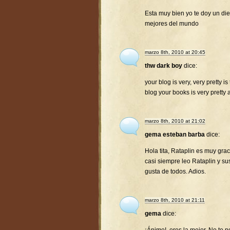
Esta muy bien yo te doy un diez
mejores del mundo
marzo 8th, 2010 at 20:45
thw dark boy
dice:
your blog is very, very pretty is
blog your books is very pretty 
marzo 8th, 2010 at 21:02
gema esteban barba
dice:
Hola tita, Rataplin es muy gra
casi siempre leo Rataplin y su
gusta de todos. Adios.
marzo 8th, 2010 at 21:11
gema
dice: