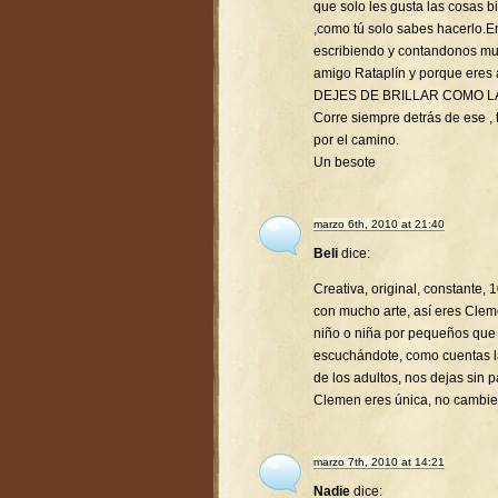
que solo les gusta las cosas 
,como tú solo sabes hacerlo.
escribiendo y contandonos mu
amigo Rataplín y porque eres
DEJES DE BRILLAR COMO L
Corre siempre detrás de ese , t
por el camino.
Un besote
marzo 6th, 2010 at 21:40
Beli
dice:
Creativa, original, constante,
con mucho arte, así eres Clem
niño o niña por pequeños que
escuchándote, como cuentas la
de los adultos, nos dejas sin p
Clemen eres única, no cambie
marzo 7th, 2010 at 14:21
Nadie
dice: