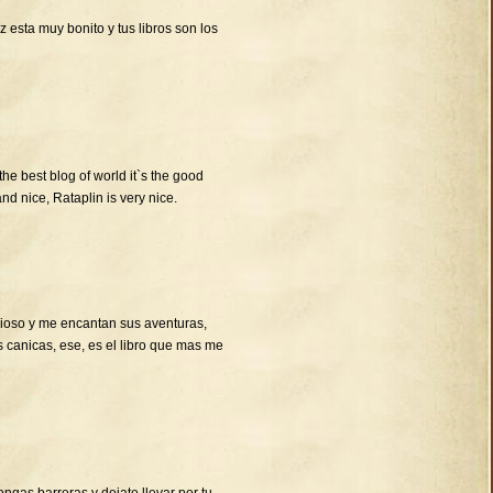
 esta muy bonito y tus libros son los
 the best blog of world it`s the good
and nice, Rataplin is very nice.
cioso y me encantan sus aventuras,
s canicas, ese, es el libro que mas me